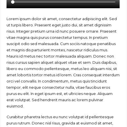
Lorem ipsum dolor sit amet, consectetur adipiscing elit. Sed
ut turpis libero. Praesent eget justo dui, sit amet dignissim
risus. Integer pretium urna id nunc posuere ornare. Praesent
vitae magna quis purus consectetur tempus. In pretium
suscipit odio sed malesuada. Cum sociis natoque penatibus
et magnis dis parturient montes, nascetur ridiculus mus.
Mauris id metus nec tortor malesuada aliquam. Donec non
risus cursus sapien aliquet aliquet vitae et sem. Duis dapibus,
libero eu commodo pellentesque, metus leo aliquam nisi, sit
amet lobortis tortor metus id lorem. Cras consequat interdum
orci vel convallis. In condimentum, metus quis tincidunt
tempor, elit neque consectetur nulla, vitae faucibus eros
purus eu elit. In eget ipsum est, et ultricies neque. Aliquam
erat volutpat. Sed hendrerit mauris ac lorem pulvinar
euismod.
Curabitur pharetra lectus eu nunc volutpat id pellentesque
purus rutrum. Donec nisl risus, gravida at euismod sit amet,