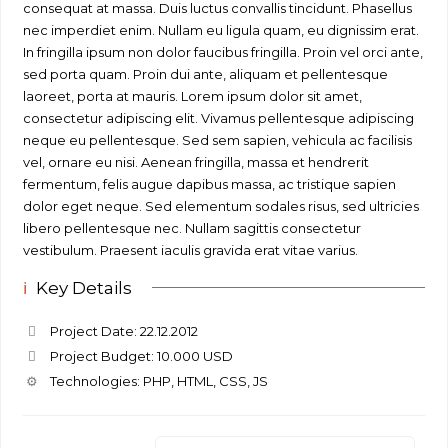
consequat at massa. Duis luctus convallis tincidunt. Phasellus
nec imperdiet enim. Nullam eu ligula quam, eu dignissim erat.
In fringilla ipsum non dolor faucibus fringilla. Proin vel orci ante,
sed porta quam. Proin dui ante, aliquam et pellentesque
laoreet, porta at mauris. Lorem ipsum dolor sit amet,
consectetur adipiscing elit. Vivamus pellentesque adipiscing
neque eu pellentesque. Sed sem sapien, vehicula ac facilisis
vel, ornare eu nisi. Aenean fringilla, massa et hendrerit
fermentum, felis augue dapibus massa, ac tristique sapien
dolor eget neque. Sed elementum sodales risus, sed ultricies
libero pellentesque nec. Nullam sagittis consectetur
vestibulum. Praesent iaculis gravida erat vitae varius.
Key Details
Project Date: 22.12.2012
Project Budget: 10.000 USD
Technologies: PHP, HTML, CSS, JS